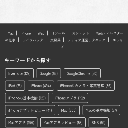
Mac
iPhone
iPad
ITツール
ガジェット
Webディレクター
の仕事
ライフハック
文房具
メディア運営テクニック
エッセ
イ
キーワードから探す
Evernote
(129)
Google
(63)
GoogleChrome
(50)
iPad
(73)
iPhone
(494)
iPhoneのカメラ・写真管理
(36)
iPhoneの基本機能
(123)
iPhoneアプリ
(192)
iPhoneアプリレビュー
(41)
Mac
(300)
Macの基本機能
(77)
Macアプリ
(196)
Macアプリレビュー
(53)
SNS
(52)