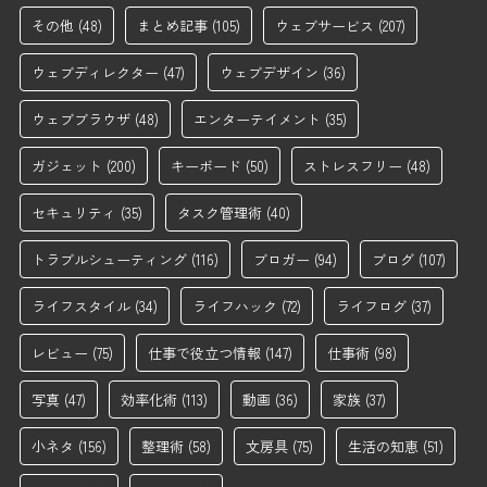
その他
(48)
まとめ記事
(105)
ウェブサービス
(207)
ウェブディレクター
(47)
ウェブデザイン
(36)
ウェブブラウザ
(48)
エンターテイメント
(35)
ガジェット
(200)
キーボード
(50)
ストレスフリー
(48)
セキュリティ
(35)
タスク管理術
(40)
トラブルシューティング
(116)
ブロガー
(94)
ブログ
(107)
ライフスタイル
(34)
ライフハック
(72)
ライフログ
(37)
レビュー
(75)
仕事で役立つ情報
(147)
仕事術
(98)
写真
(47)
効率化術
(113)
動画
(36)
家族
(37)
小ネタ
(156)
整理術
(58)
文房具
(75)
生活の知恵
(51)